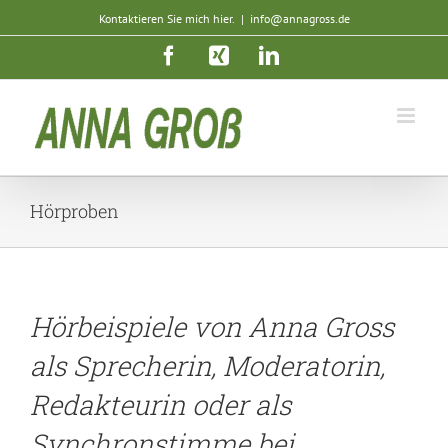
Zum
Kontaktieren Sie mich hier.
|
info@annagross.de
Inhalt
springen
Facebook
Xing
LinkedIn
Hörproben
Hörbeispiele von Anna Gross
als Sprecherin, Moderatorin,
Redakteurin oder als
Synchronstimme bei