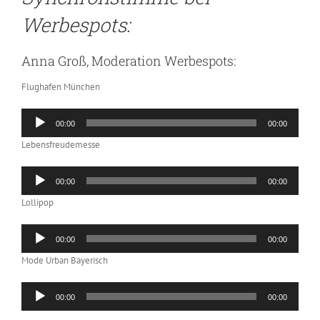
Werbespots:
Anna Groß, Moderation Werbespots:
Flughafen München
Audio-
00:00
00:00
Player
Lebensfreudemesse
Audio-
00:00
00:00
Player
Lollipop
Audio-
00:00
00:00
Player
Mode Urban Bayerisch
Audio-
00:00
00:00
Player